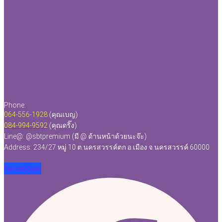
Phone:
064-556-1928
(คุณเบญ)
084-994-9592
(คุณดริ๊ง)
Line@: @sbtpremium (มี @ ด้านหน้าด้วยนะจ๊ะ)
Address: 234/27 หมู่ 10 ต.นครสวรรค์ตก อ.เมือง จ.นครสวรรค์ 60000
Facebook