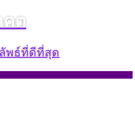
าคต​
พธ์ที่ดีที่สุด