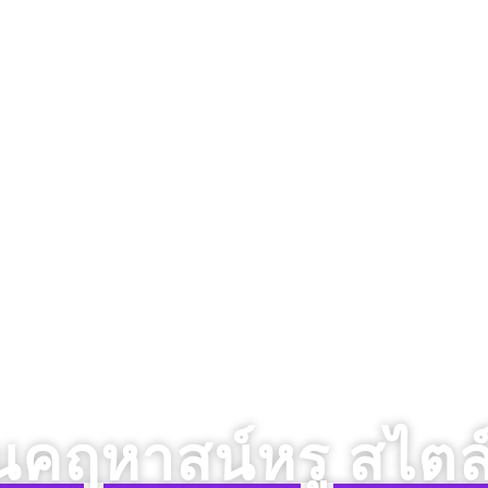
คฤหาสน์หรู สไตล์โ