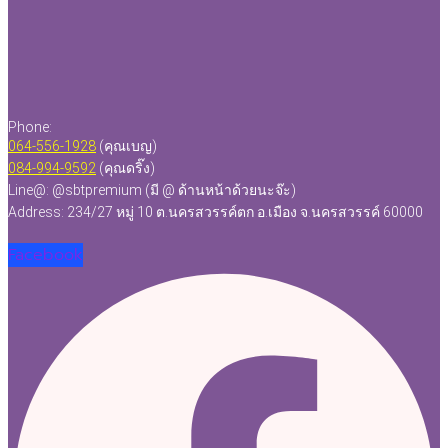
Phone:
064-556-1928
(คุณเบญ)
084-994-9592
(คุณดริ๊ง)
Line@: @sbtpremium (มี @ ด้านหน้าด้วยนะจ๊ะ)
Address: 234/27 หมู่ 10 ต.นครสวรรค์ตก อ.เมือง จ.นครสวรรค์ 60000
Facebook