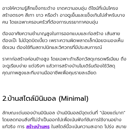
อาจให้ความรู้สึกแข็งกระด้าง ขาดความอบอุ่น ดีไซน์ที่เน้นโครง
สร้างตรงๆ สีเทา ขาว หรือดำ อาจดูเย็นและแข็งเกินไปสำหรับบาง
คน โดยเฉพาะครอบครัวที่ต้องการบรรยากาศอบอุ่น
ต้องอาศัยความชำนาญสูงในการออกแบบและก่อสร้าง เส้นสาย
ต้องเป๊ะ ไม่มีจุดบิดเบี้ยว เพราะความผิดพลาดเล็กน้อยจะมองเห็น
ชัดเจน ต้องใช้ทีมสถาปนิกและวิศวกรที่มีประสบการณ์
ราคาก่อสร้างค่อนข้างสูง โดยเฉพาะถ้าเลือกวัสดุเกรดพรีเมียม ถึง
จะดูเรียบง่าย แต่จริงๆ แล้วการสร้างบ้านโมเดิร์นต้องใช้วัสดุ
คุณภาพสูงและทีมงานมืออาชีพเพื่อคุมรายละเอียด
2.บ้านสไตล์มินิมอล (Minimal)
ลักษณะเด่นของบ้านมินิมอล บ้านมินิมอลมีจุดเด่นที่ “น้อยแต่มาก”
โดยลดทอนสิ่งที่ไม่จำเป็นออกไปเพื่อเน้นฟังก์ชันการใช้งานอย่าง
แท้จริง การ
สร้างบ้านหรู
ในสไตล์นี้จะเน้นความสะอาด โปร่ง สบาย