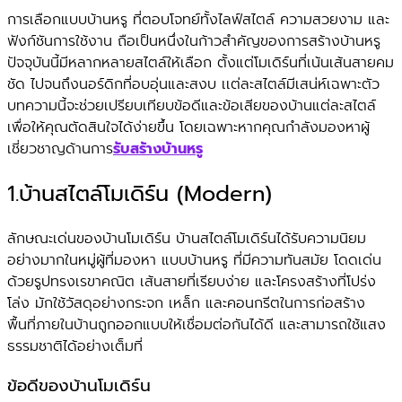
การเลือกแบบบ้านหรู ที่ตอบโจทย์ทั้งไลฟ์สไตล์ ความสวยงาม และ
ฟังก์ชันการใช้งาน ถือเป็นหนึ่งในก้าวสำคัญของการสร้างบ้านหรู
ปัจจุบันนี้มีหลากหลายสไตล์ให้เลือก ตั้งแต่โมเดิร์นที่เน้นเส้นสายคม
ชัด ไปจนถึงนอร์ดิกที่อบอุ่นและสงบ เเต่ละสไตล์มีเสน่ห์เฉพาะตัว
บทความนี้จะช่วยเปรียบเทียบข้อดีและข้อเสียของบ้านแต่ละสไตล์
เพื่อให้คุณตัดสินใจได้ง่ายขึ้น โดยเฉพาะหากคุณกำลังมองหาผู้
เชี่ยวชาญด้านการ
รับสร้างบ้านหรู
1.บ้านสไตล์โมเดิร์น (Modern)
ลักษณะเด่นของบ้านโมเดิร์น บ้านสไตล์โมเดิร์นได้รับความนิยม
อย่างมากในหมู่ผู้ที่มองหา แบบบ้านหรู ที่มีความทันสมัย โดดเด่น
ด้วยรูปทรงเรขาคณิต เส้นสายที่เรียบง่าย และโครงสร้างที่โปร่ง
โล่ง มักใช้วัสดุอย่างกระจก เหล็ก และคอนกรีตในการก่อสร้าง
พื้นที่ภายในบ้านถูกออกแบบให้เชื่อมต่อกันได้ดี และสามารถใช้แสง
ธรรมชาติได้อย่างเต็มที่
ข้อดีของบ้านโมเดิร์น