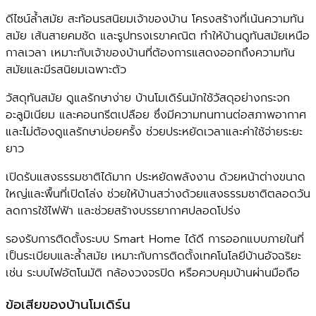
ดีไซน์ล้ำสมัย สะท้อนรสนิยมเจ้าของบ้าน โครงสร้างที่เน้นความทัน
สมัย เส้นสายคมชัด และรูปทรงเรขาคณิต ทำให้บ้านดูทันสมัยเหนือ
กาลเวลา เหมาะกับเจ้าของบ้านที่ต้องการแสดงออกถึงความทัน
สมัยและมีรสนิยมเฉพาะตัว
วัสดุทันสมัย ดูแลรักษาง่าย บ้านโมเดิร์นมักใช้วัสดุอย่างกระจก
อะลูมิเนียม และคอนกรีตเปลือย ซึ่งมีความทนทานต่อสภาพอากาศ
และไม่ต้องดูแลรักษาบ่อยครั้ง ช่วยประหยัดเวลาและค่าใช้จ่ายระยะ
ยาว
เปิดรับแสงธรรมชาติได้มาก ประหยัดพลังงาน ด้วยหน้าต่างขนาด
ใหญ่และพื้นที่เปิดโล่ง ช่วยให้บ้านสว่างด้วยแสงธรรมชาติตลอดวัน
ลดการใช้ไฟฟ้า และช่วยสร้างบรรยากาศปลอดโปร่ง
รองรับการติดตั้งระบบ Smart Home ได้ดี การออกแบบภายในที่
เป็นระเบียบและล้ำสมัย เหมาะกับการติดตั้งเทคโนโลยีบ้านอัจฉริยะ
เช่น ระบบไฟอัตโนมัติ กล้องวงจรปิด หรือควบคุมบ้านผ่านมือถือ
ข้อเสียของบ้านโมเดิร์น