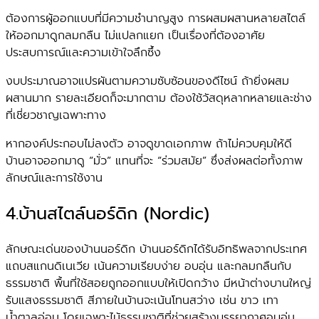
ต้องการผู้ออกแบบที่มีความชำนาญสูง การผสมผสานหลายสไตล์
ให้ออกมาดูกลมกลืน ไม่แปลกแยก เป็นเรื่องที่ต้องอาศัย
ประสบการณ์และความเข้าใจลึกซึ้ง
งบประมาณอาจแปรผันตามความซับซ้อนของดีไซน์ ถ้ายิ่งผสม
ผสานมาก รายละเอียดก็จะมากตาม ต้องใช้วัสดุหลากหลายและช่าง
ที่เชี่ยวชาญเฉพาะทาง
หากองค์ประกอบไม่ลงตัว อาจดูขาดเอกภาพ ถ้าไม่ควบคุมให้ดี
บ้านอาจออกมาดู “มั่ว” แทนที่จะ “ร่วมสมัย” ซึ่งส่งผลต่อทั้งภาพ
ลักษณ์และการใช้งาน
4.บ้านสไตล์นอร์ดิก (Nordic)
ลักษณะเด่นของบ้านนอร์ดิก บ้านนอร์ดิกได้รับอิทธิพลจากประเทศ
แถบสแกนดิเนเวีย เน้นความเรียบง่าย อบอุ่น และกลมกลืนกับ
ธรรมชาติ พื้นที่ใช้สอยถูกออกแบบให้เปิดกว้าง มีหน้าต่างบานใหญ่
รับแสงธรรมชาติ สีภายในบ้านจะเน้นโทนสว่าง เช่น ขาว เทา
น้ำตาลอ่อน โดยเฉพาะไม้ธรรมชาติที่ช่วยสร้างบรรยากาศอบอุ่น