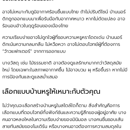
อาจไม่เหมาะกับภูมิอากาศร้อนชื้นแบบไทย ถ้าไม่ปรับดีไซน์ บ้านนอร์
ดิกถูกออกแบบมาเพื่อรับมือกับอากาศหนาว หากไม่ดัดแปลง อาจ
ร้อนอบอ้าวในฤดูร้อนของเมืองไทย
ความเรียบง่ายอาจไม่ถูกใจผู้ที่ชอบความหรูหราโดดเด่น บ้านนอร์
ดิกเน้นความกลมกลืน ไม่หวือหวา อาจไม่ตอบโจทย์ผู้ที่ต้องการ
“ว้าวแฟกเตอร์” จากการออกแบบ
บางวัสดุ เช่น ไม้ธรรมชาติ อาจต้องดูแลรักษามากกว่าวัสดุสมัย
ใหม่ โดยเฉพาะในสภาพอากาศชื้น ไม้อาจบวม ผุ หรือขึ้นรา หากไม่มี
การป้องกันและดูแลสม่ำเสมอ
เลือกแบบบ้านหรูให้เหมาะกับตัวคุณ
ไม่ว่าคุณจะเลือกสร้างบ้านหรูในสไตล์ใดก็ตาม สิ่งสำคัญคือการ
เลือกแบบที่ตอบโจทย์ทั้งฟังก์ชันและความรู้สึกของผู้อยู่อาศัย บาง
คนอาจหลงใหลในความเรียบง่ายของมินิมอล บางคนชื่นชอบเส้น
สายทันสมัยของโมเดิร์น หรือบางคนอาจต้องการความสมดุลใน