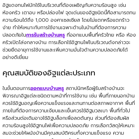
อิฐแดงทนไฟมักใช้ในบริเวณที่ต้องเผชิญกับความร้อนสูง เช่น
ห้องครัว เตาอบ หรือปล่องไฟ จุดเด่นของอิฐชนิดนี้คือสามารถทน
ความร้อนได้ถึง 1,000 องศาเซลเซียส โดยไม่แตกหรือแตกร้าว
ง่าย ทำให้เหมาะกับการใช้งานเฉพาะด้านในบ้านที่ต้องการความ
ปลอดภัยใน
การรับสร้างบ้านหรู
ที่ออกแบบพื้นที่ครัวไทย หรือ ห้อง
ครัวเปิดโล่งกลางบ้าน การเลือกใช้อิฐทนไฟในบริเวณดังกล่าวจะ
ช่วยยืดอายุการใช้งานและเพิ่มความมั่นใจด้านความปลอดภัยได้
อย่างดีเยี่ยม
คุณสมบัติของอิฐแต่ละประเภท
ในขั้นตอนการ
ออกแบบบ้านหรู
สถาปนิกหรือผู้รับสร้างบ้านจะ
พิจารณาอิฐแต่ละชนิดตามหน้าที่การใช้งาน เช่น พื้นที่ภายนอกบ้าน
ควรใช้อิฐมอญเพื่อความแข็งแรงและทนทานต่อสภาพอากาศ พื้นที่
ภายในที่ต้องการความเงียบและเย็นควรใช้อิฐมวลเบา พื้นที่ทั่วไป
หรือส่วนต่อเติมอาจใช้อิฐบล็อกเพื่อลดต้นทุน ส่วนที่ต้องสัมผัส
ความร้อนสูงใช้อิฐทนไฟเพื่อความปลอดภัย การเลือกวัสดุให้เหมาะ
สมจะช่วยให้ผนังบ้านมีคุณสมบัติครบทั้งความแข็งแรง ความ