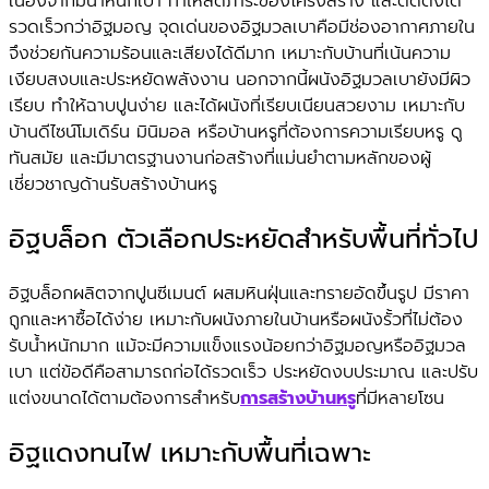
เนื่องจากมีน้ำหนักเบา ทำให้ลดภาระของโครงสร้าง และติดตั้งได้
รวดเร็วกว่าอิฐมอญ จุดเด่นของอิฐมวลเบาคือมีช่องอากาศภายใน
จึงช่วยกันความร้อนและเสียงได้ดีมาก เหมาะกับบ้านที่เน้นความ
เงียบสงบและประหยัดพลังงาน นอกจากนี้ผนังอิฐมวลเบายังมีผิว
เรียบ ทำให้ฉาบปูนง่าย และได้ผนังที่เรียบเนียนสวยงาม เหมาะกับ
บ้านดีไซน์โมเดิร์น มินิมอล หรือบ้านหรูที่ต้องการความเรียบหรู ดู
ทันสมัย และมีมาตรฐานงานก่อสร้างที่แม่นยำตามหลักของผู้
เชี่ยวชาญด้านรับสร้างบ้านหรู
อิฐบล็อก ตัวเลือกประหยัดสำหรับพื้นที่ทั่วไป
อิฐบล็อกผลิตจากปูนซีเมนต์ ผสมหินฝุ่นและทรายอัดขึ้นรูป มีราคา
ถูกและหาซื้อได้ง่าย เหมาะกับผนังภายในบ้านหรือผนังรั้วที่ไม่ต้อง
รับน้ำหนักมาก แม้จะมีความแข็งแรงน้อยกว่าอิฐมอญหรืออิฐมวล
เบา แต่ข้อดีคือสามารถก่อได้รวดเร็ว ประหยัดงบประมาณ และปรับ
แต่งขนาดได้ตามต้องการสำหรับ
การสร้างบ้านหรู
ที่มีหลายโซน
อิฐแดงทนไฟ เหมาะกับพื้นที่เฉพาะ