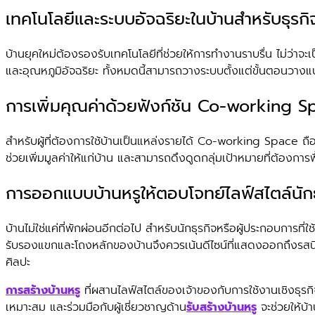
เทคโนโลยีและระบบอัจฉริยะในบ้านสำหรับธุรกิ
บ้านยุคใหม่ต้องรองรับเทคโนโลยีที่ช่วยให้การทำงานราบรื่น ไม่
และอุณหภูมิอัจฉริยะ ทั้งหมดนี้สามารถวางระบบตั้งแต่ขั้นตอนวางแ
การเพิ่มคุณค่าด้วยฟังก์ชัน Co-working 
สำหรับผู้ที่ต้องการใช้บ้านเป็นแหล่งรายได้ Co-working Space ถือเ
ช่วยเพิ่มมูลค่าให้แก่บ้าน และสามารถดึงดูดกลุ่มเป้าหมายที่ต้องก
การออกแบบบ้านหรูให้ตอบโจทย์ไลฟ์สไตล์นักธ
บ้านไม่ใช่แค่ที่พักผ่อนอีกต่อไป สำหรับนักธุรกิจหรือผู้ประกอบการ
รับรองแขกและโถงหลักของบ้านจึงควรเน้นดีไซน์ที่แสดงออกถึงรสนิ
ศิลปะ
การสร้างบ้านหรู
ที่ผสานไลฟ์สไตล์ของเจ้าของกับการใช้งานเชิงธุรก
เหมาะสม และร่วมมือกับผู้เชี่ยวชาญด้าน
รับสร้างบ้านหรู
จะช่วยให้บ้