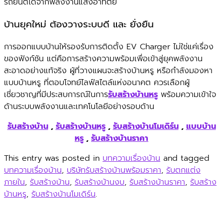
รถยนต์ได้จากพลังงานแสงอาทิตย์
บ้านยุคใหม่ ต้องวางระบบดี และ ยั่งยืน
การออกแบบบ้านให้รองรับการติดตั้ง EV Charger ไม่ใช่แค่เรื่อง
ของฟังก์ชัน แต่คือการสร้างความพร้อมเพื่อเข้าสู่ยุคพลังงาน
สะอาดอย่างแท้จริง ผู้ที่วางแผนจะสร้างบ้านหรู หรือกำลังมองหา
แบบบ้านหรู ที่ตอบโจทย์ไลฟ์สไตล์แห่งอนาคต ควรเลือกผู้
เชี่ยวชาญที่มีประสบการณ์ในการ
รับสร้างบ้านหรู
พร้อมความเข้าใจ
ด้านระบบพลังงานและเทคโนโลยีอย่างรอบด้าน
รับสร้างบ้าน
,
รับสร้างบ้านหรู
,
รับสร้างบ้านโมเดิร์น
,
แบบบ้าน
หรู
,
รับสร้างบ้านราคา
This entry was posted in
บทความเรื่องบ้าน
and tagged
บทความเรื่องบ้าน
,
บริษัทรับสร้างบ้านพร้อมราคา
,
รับตกแต่ง
ภายใน
,
รับสร้างบ้าน
,
รับสร้างบ้านงบ
,
รับสร้างบ้านราคา
,
รับสร้าง
บ้านหรู
,
รับสร้างบ้านโมเดิร์น
.