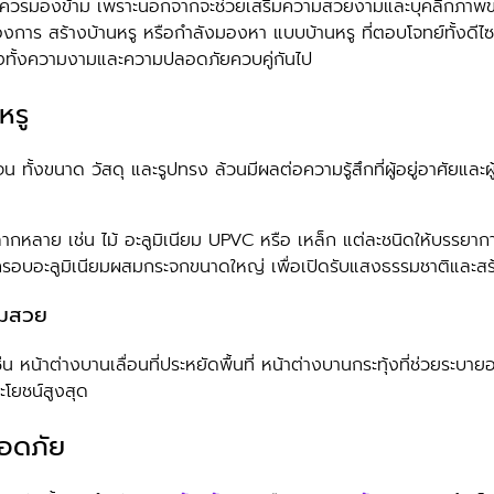
้านไม่ควรมองข้าม เพราะนอกจากจะช่วยเสริมความสวยงามและบุคลิกภ
องการ สร้างบ้านหรู หรือกำลังมองหา แบบบ้านหรู ที่ตอบโจทย์ทั้งดีไซน
ึงทั้งความงามและความปลอดภัยควบคู่กันไป
หรู
 ทั้งขนาด วัสดุ และรูปทรง ล้วนมีผลต่อความรู้สึกที่ผู้อยู่อาศัยแล
ีหลากหลาย เช่น ไม้ อะลูมิเนียม UPVC หรือ เหล็ก แต่ละชนิดให้บรรยาก
กรอบอะลูมิเนียมผสมกระจกขนาดใหญ่ เพื่อเปิดรับแสงธรรมชาติและสร้
ามสวย
น หน้าต่างบานเลื่อนที่ประหยัดพื้นที่ หน้าต่างบานกระทุ้งที่ช่วยระบา
ะโยชน์สูงสุด
ลอดภัย