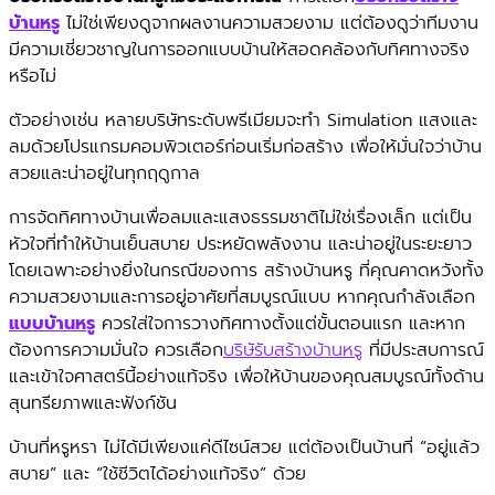
บ้านหรู
ไม่ใช่เพียงดูจากผลงานความสวยงาม แต่ต้องดูว่าทีมงาน
มีความเชี่ยวชาญในการออกแบบบ้านให้สอดคล้องกับทิศทางจริง
หรือไม่
ตัวอย่างเช่น หลายบริษัทระดับพรีเมียมจะทำ Simulation แสงและ
ลมด้วยโปรแกรมคอมพิวเตอร์ก่อนเริ่มก่อสร้าง เพื่อให้มั่นใจว่าบ้าน
สวยและน่าอยู่ในทุกฤดูกาล
การจัดทิศทางบ้านเพื่อลมและแสงธรรมชาติไม่ใช่เรื่องเล็ก แต่เป็น
หัวใจที่ทำให้บ้านเย็นสบาย ประหยัดพลังงาน และน่าอยู่ในระยะยาว
โดยเฉพาะอย่างยิ่งในกรณีของการ สร้างบ้านหรู ที่คุณคาดหวังทั้ง
ความสวยงามและการอยู่อาศัยที่สมบูรณ์แบบ หากคุณกำลังเลือก
แบบบ้านหรู
ควรใส่ใจการวางทิศทางตั้งแต่ขั้นตอนแรก และหาก
ต้องการความมั่นใจ ควรเลือก
บริษัรับสร้างบ้านหรู
ที่มีประสบการณ์
และเข้าใจศาสตร์นี้อย่างแท้จริง เพื่อให้บ้านของคุณสมบูรณ์ทั้งด้าน
สุนทรียภาพและฟังก์ชัน
บ้านที่หรูหรา ไม่ได้มีเพียงแค่ดีไซน์สวย แต่ต้องเป็นบ้านที่ “อยู่แล้ว
สบาย” และ “ใช้ชีวิตได้อย่างแท้จริง” ด้วย