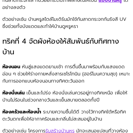
กันสาดกระจกใส ที่ช่วยยกระดับภาพลักษณ์ให้เป็น
แบบบ้านหรู
ได้
อย่างลงตัว
ตัวอย่างเช้น บ้านหรูสไตล์โมเดิร์นมักใช้กันสาดกระจกกันรังสี UV
ซึ่งช่วยทั้งบังแดดและทำให้บ้านดูหรูหรา
ทริคที่ 4 จัดผังห้องให้สัมพันธ์กับทิศทาง
บ้าน
ห้องนอน
หันสู่แสงแดดยามเช้า การตื่นขึ้นมาพร้อมกับแสงแดด
อ่อน ๆ ช่วยให้ร่างกายหลั่งสารเซโรโทนิน (ฮอร์โมนความสุข) เหมาะ
กับการออกแบบห้องนอนทางทิศตะวันออก
ห้องนั่งเล่น
เย็นและโปร่ง ห้องนั่งเล่นควรอยู่ทางทิศเหนือ เพื่อให้
บ้านไม่ร้อนในช่วงกลางวันและเย็นสบายตลอดทั้งปี
ห้องครัวและห้องน้ำ
ระบายความชื้นได้ดี วางไว้ทางทิศใต้หรือทิศ
ตะวันตกเพื่อให้อากาศร้อนและกลิ่นไม่สะสมอยู่ในบ้าน
ตัวอย่างเช่น โครงการ
รับสร้างบ้านหรู
มักจะเสนอแปลนที่วางห้อง