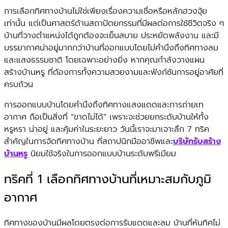
การเลือกทิศทางบ้านไม่ใช่เพียงเรื่องความเชื่อหรือหลักฮวงจุ้ย
เท่านั้น แต่เป็นศาสตร์ด้านสถาปัตยกรรมที่มีผลต่อการใช้ชีวิตจริง ๆ
บ้านที่วางตำแหน่งได้ถูกต้องจะเย็นสบาย ประหยัดพลังงาน และมี
บรรยากาศน่าอยู่มากกว่าบ้านที่ออกแบบโดยไม่คำนึงถึงทิศทางลม
และแสงธรรมชาติ โดยเฉพาะอย่างยิ่ง หากคุณกำลังวางแผน
สร้างบ้านหรู ที่ต้องการทั้งความสวยงามและฟังก์ชันการอยู่อาศัยที่
ครบถ้วน
การออกแบบบ้านโดยคำนึงถึงทิศทางแสงแดดและการถ่ายเท
อากาศ ถือเป็นสิ่งที่ “ขาดไม่ได้” เพราะจะช่วยยกระดับบ้านให้ทั้ง
หรูหรา น่าอยู่ และคุ้มค่าในระยะยาว วันนี้เราจะมาเจาะลึก 7 ทริค
สำคัญในการจัดทิศทางบ้าน ที่สถาปนิกมืออาชีพและ
บริษัทรับสร้าง
บ้านหรู
นิยมใช้จริงในการออกแบบบ้านระดับพรีเมียม
ทริคที่ 1 เลือกทิศทางบ้านที่เหมาะสมกับภูมิ
อากาศ
ทิศทางของบ้านมีผลโดยตรงต่อการรับแดดและลม บ้านที่หันทิศไม่