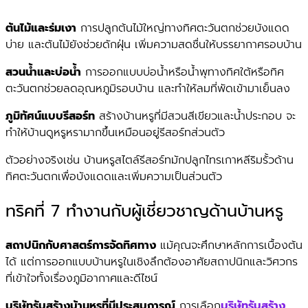
ต้นไม้และร่มเงา
การปลูกต้นไม้ใหญ่ทางทิศตะวันตกช่วยบังแดด
บ่าย และต้นไม้ยังช่วยดักฝุ่น เพิ่มความสดชื่นให้บรรยากาศรอบบ้าน
สวนน้ำและบ่อน้ำ
การออกแบบบ่อน้ำหรือน้ำพุทางทิศใต้หรือทิศ
ตะวันตกช่วยลดอุณหภูมิรอบบ้าน และทำให้ลมที่พัดเข้ามาเย็นลง
ภูมิทัศน์แบบรีสอร์ท
สร้างบ้านหรูที่มีสวนสีเขียวและน้ำประกอบ จะ
ทำให้บ้านดูหรูหรามากขึ้นเหมือนอยู่รีสอร์ทส่วนตัว
ตัวอย่างจริงเช่น บ้านหรูสไตล์รีสอร์ทมักปลูกไทรเกาหลีริมรั้วด้าน
ทิศตะวันตกเพื่อบังแดดและเพิ่มความเป็นส่วนตัว
ทริคที่ 7 ทำงานกับผู้เชี่ยวชาญด้านบ้านหรู
สถาปนิกกับศาสตร์การจัดทิศทาง
แม้คุณจะศึกษาหลักการเบื้องต้น
ได้ แต่การออกแบบบ้านหรูในเชิงลึกต้องอาศัยสถาปนิกและวิศวกร
ที่เข้าใจทั้งเรื่องภูมิอากาศและดีไซน์
บริษัทรับสร้างบ้านหรูที่มีประสบการณ์
การเลือก
บริษัทรับสร้าง