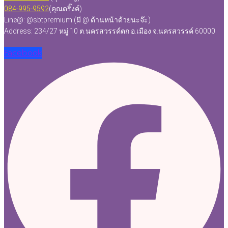
084-995-9592
(คุณดริ๊งค์)
Line@: @sbtpremium (มี @ ด้านหน้าด้วยนะจ๊ะ)
Address: 234/27 หมู่ 10 ต.นครสวรรค์ตก อ.เมือง จ.นครสวรรค์ 60000
Facebook