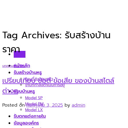
Skip
to
content
Tag Archives:
รับสร้างบ้าน
ราคา
Menu
หน้าหลัก
บทความเรื่องบ้าน
รับสร้างบ้านหรู
เปรียบเทียบ ข้อดี ข้อเสีย ของบ้านสไตล์
งานที่ส่งมอบแล้ว
งานที่กำลังดำเนินการอยู่
ต่างๆ
แบบบ้านหรู
Model SP
Model PM
Posted on
กรกฎาคม 3, 2025
by
admin
Model LX
รับตกแต่งภายใน
ข้อมูลองค์กร