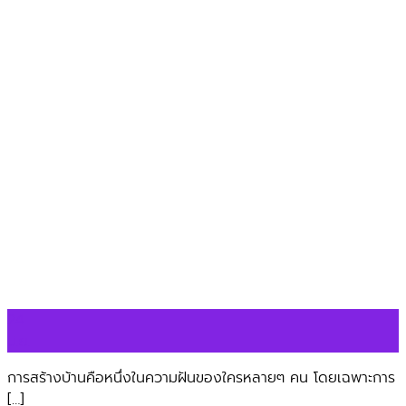
24
มิ.ย.
การสร้างบ้านคือหนึ่งในความฝันของใครหลายๆ คน โดยเฉพาะการ
[…]